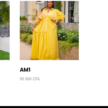
AM1
50 000
CFA