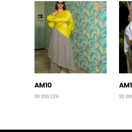
AM10
AM1
50 000
CFA
55 0