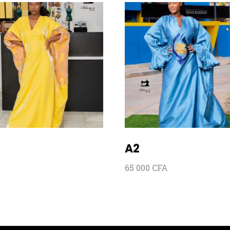
A2
65 000
CFA