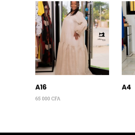
A16
A4
65 000
CFA